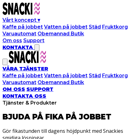
Vårt koncept
▾
Kaffe på jobbet
Vatten på jobbet
Städ
Fruktkorg
Varuautomat
Obemannad Butik
Om oss
Support
KONTAKTA
VÅRA TJÄNSTER
Kaffe på jobbet
Vatten på jobbet
Städ
Fruktkorg
Varuautomat
Obemannad Butik
OM OSS
SUPPORT
KONTAKTA OSS
Tjänster & Produkter
BJUDA PÅ FIKA PÅ
JOBBET
Gör fikastunden till dagens höjdpunkt med Snackies
smidiga lösningar.