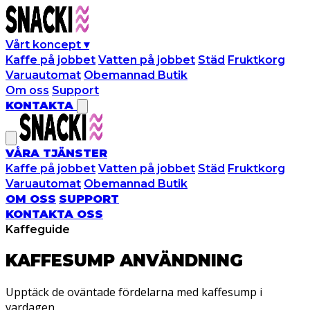
Vårt koncept
▾
Kaffe på jobbet
Vatten på jobbet
Städ
Fruktkorg
Varuautomat
Obemannad Butik
Om oss
Support
KONTAKTA
VÅRA TJÄNSTER
Kaffe på jobbet
Vatten på jobbet
Städ
Fruktkorg
Varuautomat
Obemannad Butik
OM OSS
SUPPORT
KONTAKTA OSS
Kaffeguide
KAFFESUMP
ANVÄNDNING
Upptäck de oväntade fördelarna med kaffesump i
vardagen.