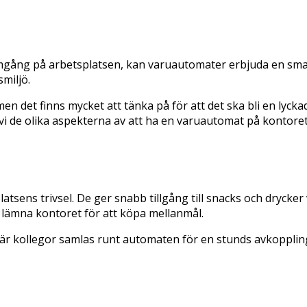
ramgång på arbetsplatsen, kan varuautomater erbjuda en smart 
smiljö.
det finns mycket att tänka på för att det ska bli en lyckad 
kar vi de olika aspekterna av att ha en varuautomat på kont
atsens trivsel. De ger snabb tillgång till snacks och drycke
a lämna kontoret för att köpa mellanmål.
 när kollegor samlas runt automaten för en stunds avkoppling.