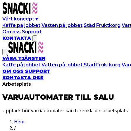
Vårt koncept
▾
Kaffe på jobbet
Vatten på jobbet
Städ
Fruktkorg
Var
Om oss
Support
KONTAKTA
VÅRA TJÄNSTER
Kaffe på jobbet
Vatten på jobbet
Städ
Fruktkorg
Var
OM OSS
SUPPORT
KONTAKTA OSS
Arbetsplats
VARUAUTOMATER TILL
SALU
Upptäck hur varuautomater kan förenkla din arbetsplats.
Hem
/