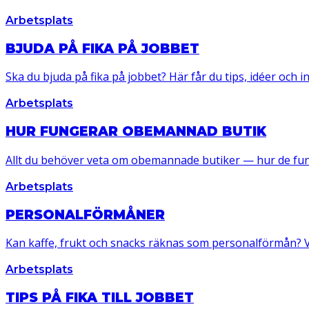
Arbetsplats
BJUDA PÅ FIKA PÅ JOBBET
Ska du bjuda på fika på jobbet? Här får du tips, idéer och inspi
Arbetsplats
HUR FUNGERAR OBEMANNAD BUTIK
Allt du behöver veta om obemannade butiker — hur de funge
Arbetsplats
PERSONALFÖRMÅNER
Kan kaffe, frukt och snacks räknas som personalförmån? Vi 
Arbetsplats
TIPS PÅ FIKA TILL JOBBET