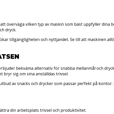
T
att överväga vilken typ av maskin som bäst uppfyller dina b
ch dryck.
kar tillgängligheten och nyttjandet. Se till att maskinen all
ATSEN
juder bekväma alternativ för snabba mellanmål och drycker, 
 bryr sig om sina anställdas trivsel.
bud av snacks och drycker som passar perfekt på kontor. Det
ra din arbetsplats trivsel och produktivitet.