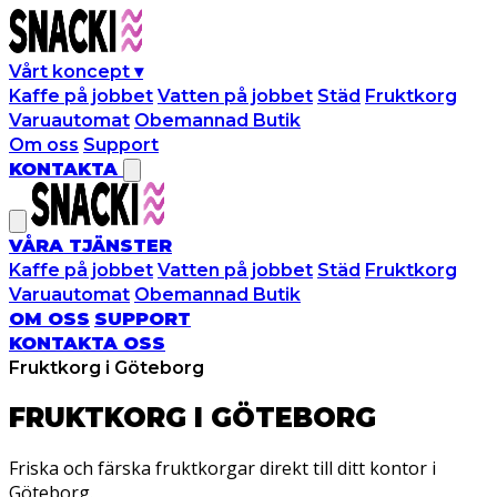
Vårt koncept
▾
Kaffe på jobbet
Vatten på jobbet
Städ
Fruktkorg
Varuautomat
Obemannad Butik
Om oss
Support
KONTAKTA
VÅRA TJÄNSTER
Kaffe på jobbet
Vatten på jobbet
Städ
Fruktkorg
Varuautomat
Obemannad Butik
OM OSS
SUPPORT
KONTAKTA OSS
Fruktkorg i Göteborg
FRUKTKORG I
GÖTEBORG
Friska och färska fruktkorgar direkt till ditt kontor i
Göteborg.