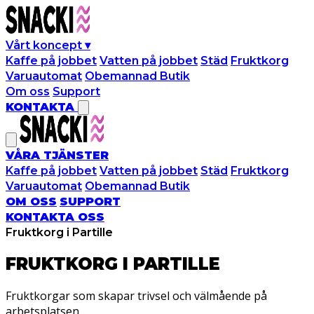
Vårt koncept
▾
Kaffe på jobbet
Vatten på jobbet
Städ
Fruktkorg
Varuautomat
Obemannad Butik
Om oss
Support
KONTAKTA
VÅRA TJÄNSTER
Kaffe på jobbet
Vatten på jobbet
Städ
Fruktkorg
Varuautomat
Obemannad Butik
OM OSS
SUPPORT
KONTAKTA OSS
Fruktkorg i Partille
FRUKTKORG I
PARTILLE
Fruktkorgar som skapar trivsel och välmående på
arbetsplatsen.