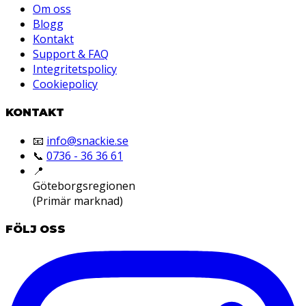
Om oss
Blogg
Kontakt
Support & FAQ
Integritetspolicy
Cookiepolicy
KONTAKT
📧
info@snackie.se
📞
0736 - 36 36 61
📍
Göteborgsregionen
(Primär marknad)
FÖLJ OSS