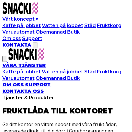
Vårt koncept
▾
Kaffe på jobbet
Vatten på jobbet
Städ
Fruktkorg
Varuautomat
Obemannad Butik
Om oss
Support
KONTAKTA
VÅRA TJÄNSTER
Kaffe på jobbet
Vatten på jobbet
Städ
Fruktkorg
Varuautomat
Obemannad Butik
OM OSS
SUPPORT
KONTAKTA OSS
Tjänster & Produkter
FRUKTLÅDA TILL
KONTORET
Ge ditt kontor en vitaminboost med våra fruktlådor,
levererade direkt till din dörr i Göteborgsregionen.