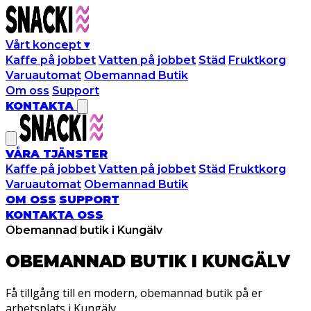
Vårt koncept
▾
Kaffe på jobbet
Vatten på jobbet
Städ
Fruktkorg
Varuautomat
Obemannad Butik
Om oss
Support
KONTAKTA
VÅRA TJÄNSTER
Kaffe på jobbet
Vatten på jobbet
Städ
Fruktkorg
Varuautomat
Obemannad Butik
OM OSS
SUPPORT
KONTAKTA OSS
Obemannad butik i Kungälv
OBEMANNAD BUTIK I
KUNGÄLV
Få tillgång till en modern, obemannad butik på er
arbetsplats i Kungälv.