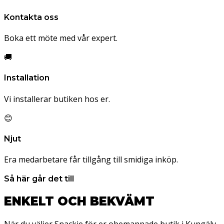
Kontakta oss
Boka ett möte med vår expert.
🚚
Installation
Vi installerar butiken hos er.
😊
Njut
Era medarbetare får tillgång till smidiga inköp.
Så här går det till
ENKELT OCH BEKVÄMT
När du väljer Snackie för er obemannade butik i Kungälv,