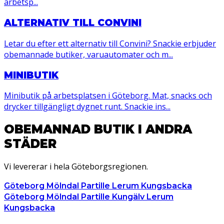
arbetsp...
ALTERNATIV TILL CONVINI
Letar du efter ett alternativ till Convini? Snackie erbjuder
obemannade butiker, varuautomater och m...
MINIBUTIK
Minibutik på arbetsplatsen i Göteborg. Mat, snacks och
drycker tillgängligt dygnet runt. Snackie ins...
OBEMANNAD BUTIK I ANDRA
STÄDER
Vi levererar i hela Göteborgsregionen.
Göteborg
Mölndal
Partille
Lerum
Kungsbacka
Göteborg
Mölndal
Partille
Kungälv
Lerum
Kungsbacka