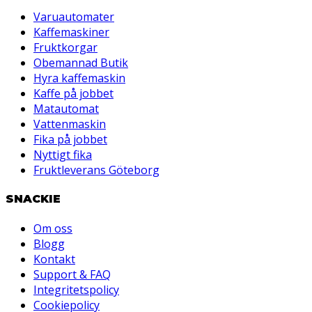
Varuautomater
Kaffemaskiner
Fruktkorgar
Obemannad Butik
Hyra kaffemaskin
Kaffe på jobbet
Matautomat
Vattenmaskin
Fika på jobbet
Nyttigt fika
Fruktleverans Göteborg
SNACKIE
Om oss
Blogg
Kontakt
Support & FAQ
Integritetspolicy
Cookiepolicy