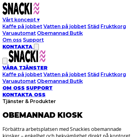
Vårt koncept
▾
Kaffe på jobbet
Vatten på jobbet
Städ
Fruktkorg
Varuautomat
Obemannad Butik
Om oss
Support
KONTAKTA
VÅRA TJÄNSTER
Kaffe på jobbet
Vatten på jobbet
Städ
Fruktkorg
Varuautomat
Obemannad Butik
OM OSS
SUPPORT
KONTAKTA OSS
Tjänster & Produkter
OBEMANNAD
KIOSK
Förbättra arbetsplatsen med Snackies obemannade
kiosker – enkelhet och bekvämlighet direkt på kontoret.