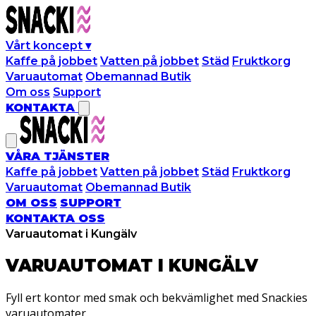
Vårt koncept
▾
Kaffe på jobbet
Vatten på jobbet
Städ
Fruktkorg
Varuautomat
Obemannad Butik
Om oss
Support
KONTAKTA
VÅRA TJÄNSTER
Kaffe på jobbet
Vatten på jobbet
Städ
Fruktkorg
Varuautomat
Obemannad Butik
OM OSS
SUPPORT
KONTAKTA OSS
Varuautomat i Kungälv
VARUAUTOMAT I
KUNGÄLV
Fyll ert kontor med smak och bekvämlighet med Snackies
varuautomater.