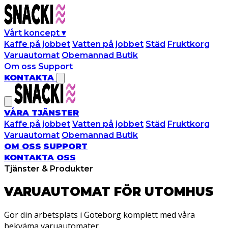
Vårt koncept
▾
Kaffe på jobbet
Vatten på jobbet
Städ
Fruktkorg
Varuautomat
Obemannad Butik
Om oss
Support
KONTAKTA
VÅRA TJÄNSTER
Kaffe på jobbet
Vatten på jobbet
Städ
Fruktkorg
Varuautomat
Obemannad Butik
OM OSS
SUPPORT
KONTAKTA OSS
Tjänster & Produkter
VARUAUTOMAT FÖR
UTOMHUS
Gör din arbetsplats i Göteborg komplett med våra
bekväma varuautomater.