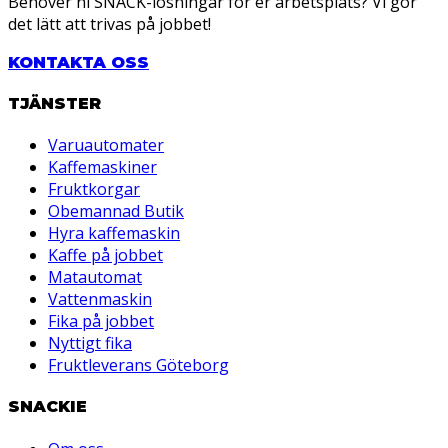
Behöver ni SNACK-lösningar för er arbetsplats? Vi gör
det lätt att trivas på jobbet!
KONTAKTA OSS
TJÄNSTER
Varuautomater
Kaffemaskiner
Fruktkorgar
Obemannad Butik
Hyra kaffemaskin
Kaffe på jobbet
Matautomat
Vattenmaskin
Fika på jobbet
Nyttigt fika
Fruktleverans Göteborg
SNACKIE