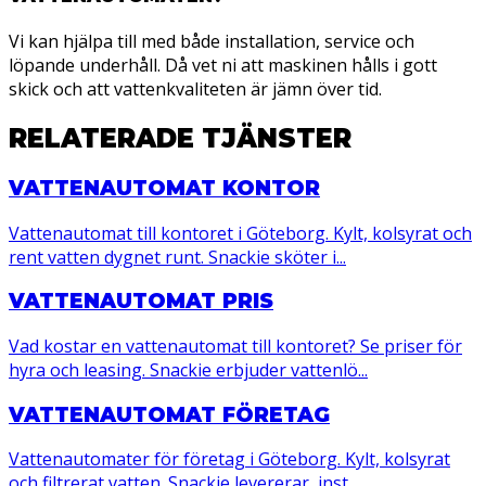
Vi kan hjälpa till med både installation, service och
löpande underhåll. Då vet ni att maskinen hålls i gott
skick och att vattenkvaliteten är jämn över tid.
RELATERADE TJÄNSTER
VATTENAUTOMAT KONTOR
Vattenautomat till kontoret i Göteborg. Kylt, kolsyrat och
rent vatten dygnet runt. Snackie sköter i...
VATTENAUTOMAT PRIS
Vad kostar en vattenautomat till kontoret? Se priser för
hyra och leasing. Snackie erbjuder vattenlö...
VATTENAUTOMAT FÖRETAG
Vattenautomater för företag i Göteborg. Kylt, kolsyrat
och filtrerat vatten. Snackie levererar, inst...