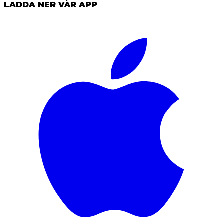
LADDA NER VÅR APP