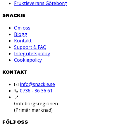
Fruktleverans Göteborg
SNACKIE
Om oss
Blogg
Kontakt
Support & FAQ
Integritetspolicy
Cookiepolicy
KONTAKT
📧
info@snackie.se
📞
0736 - 36 36 61
📍
Göteborgsregionen
(Primär marknad)
FÖLJ OSS