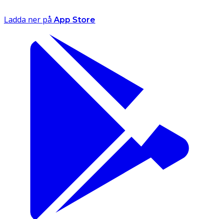
Ladda ner på
App Store