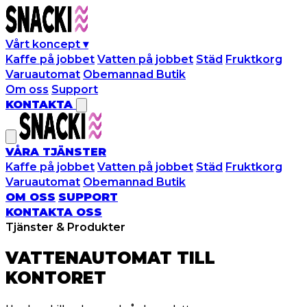
Vårt koncept
▾
Kaffe på jobbet
Vatten på jobbet
Städ
Fruktkorg
Varuautomat
Obemannad Butik
Om oss
Support
KONTAKTA
VÅRA TJÄNSTER
Kaffe på jobbet
Vatten på jobbet
Städ
Fruktkorg
Varuautomat
Obemannad Butik
OM OSS
SUPPORT
KONTAKTA OSS
Tjänster & Produkter
VATTENAUTOMAT TILL
KONTORET