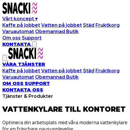
Vårt koncept
▾
Kaffe på jobbet
Vatten på jobbet
Städ
Fruktkorg
Varuautomat
Obemannad Butik
Om oss
Support
KONTAKTA
VÅRA TJÄNSTER
Kaffe på jobbet
Vatten på jobbet
Städ
Fruktkorg
Varuautomat
Obemannad Butik
OM OSS
SUPPORT
KONTAKTA OSS
Tjänster & Produkter
VATTENKYLARE TILL
KONTORET
Optimera din arbetsplats med våra moderna vattenkylare
för en fräschare pausupplevelse.