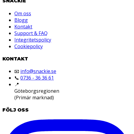
SNACKIE
Om oss
Blogg
Kontakt
Support & FAQ
Integritetspolicy
Cookiepolicy
KONTAKT
📧
info@snackie.se
📞
0736 - 36 36 61
📍
Göteborgsregionen
(Primär marknad)
FÖLJ OSS