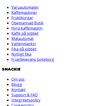
Varuautomater
Kaffemaskiner
Fruktkorgar
Obemannad Butik
Hyra kaffemaskin
Kaffe på jobbet
Matautomat
Vattenmaskin
Fika på jobbet
Nyttigt fika
Fruktleverans Göteborg
SNACKIE
Om oss
Blogg
Kontakt
Support & FAQ
Integritetspolicy
Cookiepolicy