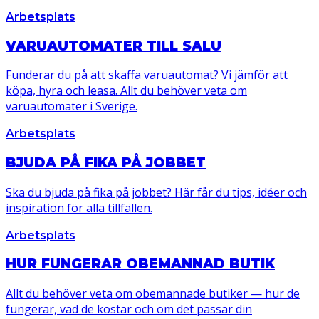
Arbetsplats
VARUAUTOMATER TILL SALU
Funderar du på att skaffa varuautomat? Vi jämför att
köpa, hyra och leasa. Allt du behöver veta om
varuautomater i Sverige.
Arbetsplats
BJUDA PÅ FIKA PÅ JOBBET
Ska du bjuda på fika på jobbet? Här får du tips, idéer och
inspiration för alla tillfällen.
Arbetsplats
HUR FUNGERAR OBEMANNAD BUTIK
Allt du behöver veta om obemannade butiker — hur de
fungerar, vad de kostar och om det passar din