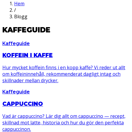
Hem
/
Blogg
KAFFEGUIDE
Kaffeguide
KOFFEIN I KAFFE
Hur mycket koffein finns i en kopp kaffe? Vi reder ut allt
om koffeininnehåll, rekommenderat dagligt intag och
skillnader mellan drycker.
Kaffeguide
CAPPUCCINO
Vad är cappuccino? Lär dig allt om cappuccino — recept,
skillnad mot latte, historia och hur du gör den perfekta
cappuccinon.