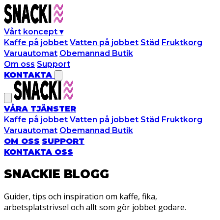
Vårt koncept
▾
Kaffe på jobbet
Vatten på jobbet
Städ
Fruktkorg
Varuautomat
Obemannad Butik
Om oss
Support
KONTAKTA
VÅRA TJÄNSTER
Kaffe på jobbet
Vatten på jobbet
Städ
Fruktkorg
Varuautomat
Obemannad Butik
OM OSS
SUPPORT
KONTAKTA OSS
SNACKIE
BLOGG
Guider, tips och inspiration om kaffe, fika,
arbetsplatstrivsel och allt som gör jobbet godare.